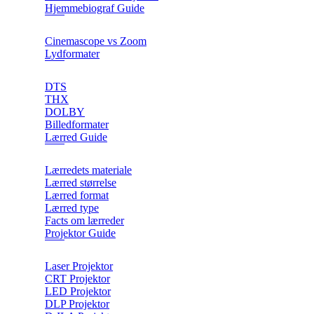
Hjemmebiograf Guide
Cinemascope vs Zoom
Lydformater
DTS
THX
DOLBY
Billedformater
Lærred Guide
Lærredets materiale
Lærred størrelse
Lærred format
Lærred type
Facts om lærreder
Projektor Guide
Laser Projektor
CRT Projektor
LED Projektor
DLP Projektor