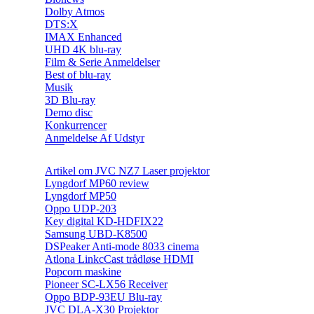
Dolby Atmos
DTS:X
IMAX Enhanced
UHD 4K blu-ray
Film & Serie Anmeldelser
Best of blu-ray
Musik
3D Blu-ray
Demo disc
Konkurrencer
Anmeldelse Af Udstyr
Artikel om JVC NZ7 Laser projektor
Lyngdorf MP60 review
Lyngdorf MP50
Oppo UDP-203
Key digital KD-HDFIX22
Samsung UBD-K8500
DSPeaker Anti-mode 8033 cinema
Atlona LinkcCast trådløse HDMI
Popcorn maskine
Pioneer SC-LX56 Receiver
Oppo BDP-93EU Blu-ray
JVC DLA-X30 Projektor