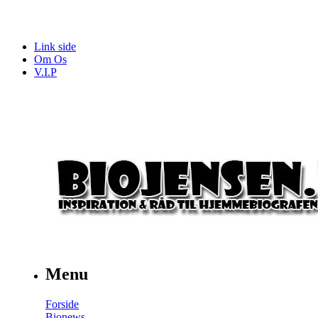
Link side
Om Os
V.I.P
Menu
Forside
Bionews