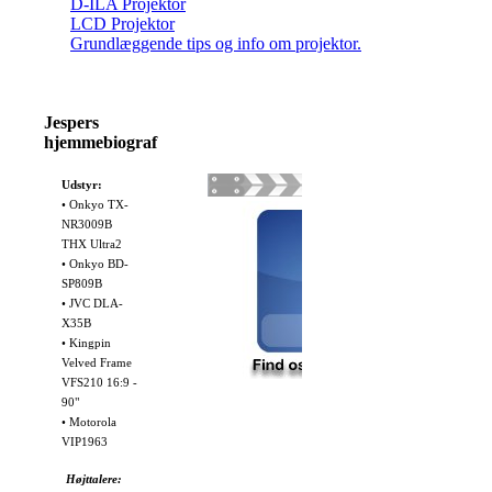
D-ILA Projektor
LCD Projektor
Grundlæggende tips og info om projektor.
Jespers
hjemmebiograf
Udstyr:
• Onkyo TX-
NR3009B
THX Ultra2
• Onkyo BD-
SP809B
• JVC DLA-
X35B
• Kingpin
Velved Frame
VFS210 16:9 -
90"
• Motorola
VIP1963
Højttalere: