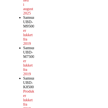
ned
i
august
2025
Samsung
UBD-
M9500
Produktionen
er
lukket
fra
2019
Samsung
UBD-
M7500
Produktionen
er
lukket
fra
2019
Samsung
UBD-
K8500
Produktionen
er
lukket
fra