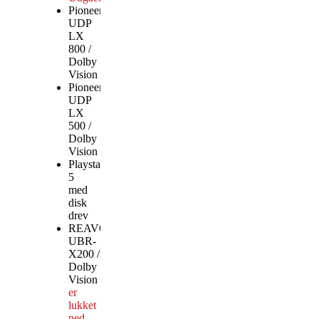
Pioneer
UDP
LX
800 /
Dolby
Vision
Udgået
Pioneer
UDP
LX
500 /
Dolby
Vision
Udgået
Playstation
5
med
disk
drev
REAVON
UBR-
X200 /
Dolby
Vision
Produktionen
er
lukket
ned