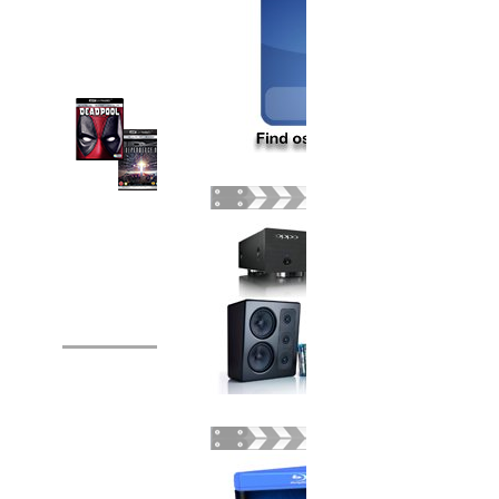
UHD 4K
blu-ray
anmeldelser
Læs mere
end 400
anmeldelser,
flere
anmeldelser
er på vej.
UHD 4K
blu-ray
anmeldelse
siden
Biojensen
giver
karakter
til UHD
4K blu-
ray disc