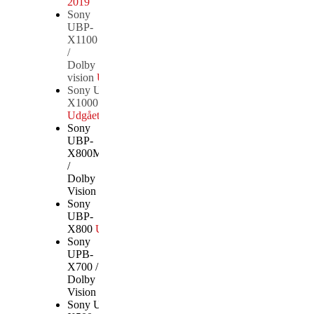
2019
Sony
UBP-
X1100
/
Dolby
vision
Udgået
Sony UBP-
X1000
Udgået
Sony
UBP-
X800M2
/
Dolby
Vision
Sony
UBP-
X800
Udgået
Sony
UPB-
X700 /
Dolby
Vision
Sony UBP-