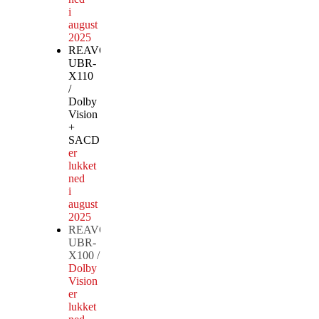
i
august
2025
REAVON
UBR-
X110
/
Dolby
Vision
+
SACD
Produktionen
er
lukket
ned
i
august
2025
REAVON
UBR-
X100 /
Dolby
Vision Produktionen
er
lukket