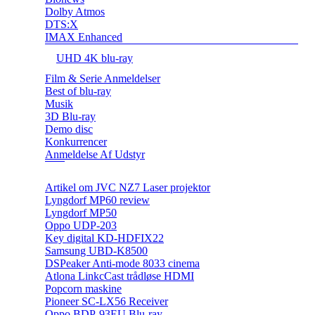
Dolby Atmos
DTS:X
IMAX Enhanced
UHD 4K blu-ray
Film & Serie Anmeldelser
Best of blu-ray
Musik
3D Blu-ray
Demo disc
Konkurrencer
Anmeldelse Af Udstyr
Artikel om JVC NZ7 Laser projektor
Lyngdorf MP60 review
Lyngdorf MP50
Oppo UDP-203
Key digital KD-HDFIX22
Samsung UBD-K8500
DSPeaker Anti-mode 8033 cinema
Atlona LinkcCast trådløse HDMI
Popcorn maskine
Pioneer SC-LX56 Receiver
Oppo BDP-93EU Blu-ray