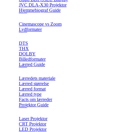
JVC DLA-X30 Projektor
Hjemmebiograf Guide
Cinemascope vs Zoom
Lydformater
DTS
THX
DOLBY
Billedformater
Lærred Guide
Lærredets materiale
Lærred størrelse
Lærred format
Lærred type
Facts om lærreder
Projektor Guide
Laser Projektor
CRT Projektor
LED Projektor