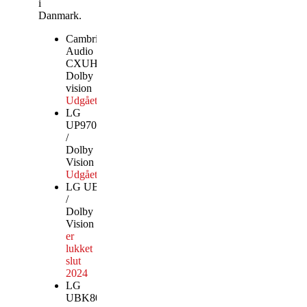
i
Danmark.
Cambridge
Audio
CXUHD /
Dolby
vision
Udgået
LG
UP970
/
Dolby
Vision
Udgået
LG UBK90
/
Dolby
Vision
Produktionen
er
lukket
slut
2024
LG
UBK80
Produktionen