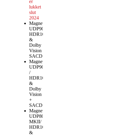
er
lukket
slut
2024
Magnetar
UDP900 MKII/
HDR10+
&
Dolby
Vision +
SACD
Magnetar
UDP900
/
HDR10+
&
Dolby
Vision
+
SACD
Magnetar
UDP800
MKII/
HDR10+
&