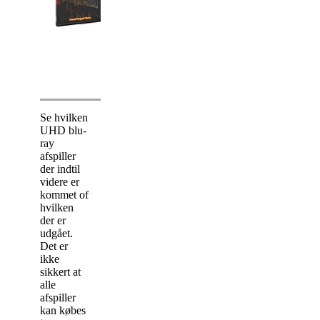
amatører adgang til et
væld af test og
demonstrationsmateriale.
Læs mere
Se hvilken
UHD blu-
ray
afspiller
der indtil
videre er
kommet of
hvilken
der er
udgået.
Det er
ikke
sikkert at
alle
afspiller
kan købes