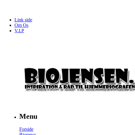
Link side
Om Os
V.I.P
Menu
Forside
Bionews