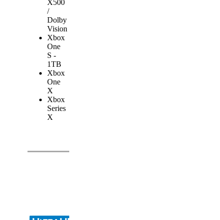
X500
/
Dolby
Vision
Xbox
One
S -
1TB
Xbox
One
X
Xbox
Series
X
Oppo
UDP-203
Biojensen
har taget
et kig på
Oppo