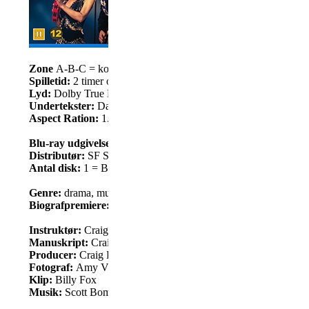
Zone
A-B-C = kodefri
Spilletid:
2 timer og 12 minutter
Lyd:
Dolby True HD 5.1
Undertekster:
Dansk, Svensk, Norsk, Finsk, Engelsk
Aspect Ration:
1.85:1
Blu-ray udgivelsesdato:
9. april 2026
Distributør:
SF Studios / Universal Studios
Antal disk:
1 = Blu-ray
Genre:
drama, musik, historie
Biografpremiere:
25. december 2025
Instruktør:
Craig Brewer
Manuskript:
Craig Brewer, Greg Kohs
Producer:
Craig Brewer, H.H. Cooper, John Davis
Fotograf:
Amy Vincent
Klip:
Billy Fox
Musik:
Scott Bomar