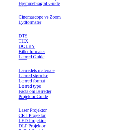
Hjemmebiograf Guide
Cinemascope vs Zoom
Lydformater
DTS
THX
DOLBY
Billedformater
Lærred Guide
Lærredets materiale
Lærred størrelse
Lærred format
Lærred type
Facts om lærreder
Projektor Guide
Laser Projektor
CRT Projektor
LED Projektor
DLP Projektor