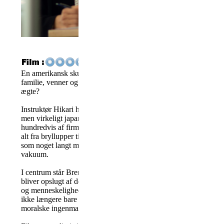
Billedet er ikke et screen shot fra blu-ray
En amerikansk skuespiller i Japan tager arbejde i en branche, hv
familie, venner og relationer – men hvad sker der, når følelserne
ægte?
Instruktør Hikari har med Rental Family ramt noget sjældent. Hun
men virkeligt japansk fænomen og gør det dybt menneskeligt. I 
hundredvis af firmaer, hvor man kan “leje” relationer – fædre, kæ
alt fra bryllupper til ensomhed. Det lyder som en gimmick, men f
som noget langt mere komplekst: et samfundsmæssigt plaster på 
vakuum.
I centrum står Brendan Fraser, der spiller en amerikansk skuespi
bliver opslugt af denne mærkelige industri. Fraser leverer en pr
og menneskelighed, hvor man mærker konflikten vokse i takt med
ikke længere bare er en rolle. Det er netop her filmen finder sin 
moralske ingenmandsland mellem det ægte og det konstruerede.