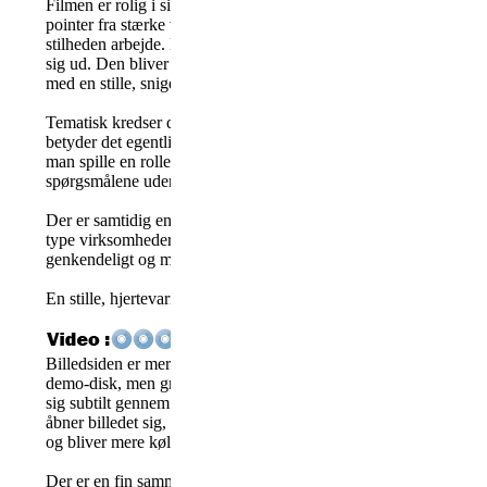
Filmen er rolig i sit tempo og dvæler ved de små øjeblikke. Fl
pointer fra stærke vurderinger af filmen peger på netop dens evne 
stilheden arbejde. Det er i pauserne, blikkene og de akavede mød
sig ud. Den bliver aldrig sentimental på den nemme måde, men ar
med en stille, snigende eftertanke.
Tematisk kredser den om ensomhed, identitet og behovet for for
betyder det egentlig, hvis noget føles ægte, selvom det er falsk
man spille en rolle, før den begynder at definere én selv? Filmen s
spørgsmålene uden at give entydige svar, og det klæder den.
Der er samtidig en interessant kulturel indsigt i det japanske sa
type virksomheder eksisterer i stort antal. Filmen formår at gør
genkendeligt og menneskeligt, uden at forklare det ihjel.
En stille, hjertevarm og vedkommende filmoplevelse, der blive
Billedsiden er mere interessant, end den umiddelbart giver sig ud
demo-disk, men gradingen er udført med tydelig intention. Farv
sig subtilt gennem filmen og afspejler karakterens mentale tilstan
åbner billedet sig, og når det hele bliver tungt og deprimeret, tr
og bliver mere kølige og flade.
Der er en fin sammenhæng mellem fortælling og visuel stil, og 