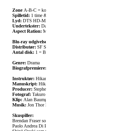
Zone
A-B-C = kodefri (Nordisk udgave)
Spilletid:
1 time & 50 minutter
Lyd:
DTS HD-MA 5.1
Undertekster:
Dansk, Norsk, Svensk, Finsk, Engelsk
Aspect Ration:
MPEG-4 AVC 2.00:1
Blu-ray udgivelsesdato:
6. april 2026
Distributør:
SF Studios / Searchlight Pictures
Antal disk:
1 = Blu-ray
Genre:
Drama
Biografpremiere:
15. januar 2026
Instruktør:
Hikari
Manuskript:
Hikari, Stephen Blahut
Producer:
Stephen Blahut, Brendan Fraser, Hikari
Fotograf:
Takuro Ishizaka
Klip:
Alan Baumgarten, Thomas A. Krueger
Musik:
Jon Thor Birgisson, Alex Somers
Skuspiller:
Brendan Fraser som Phillip Vanderploeg
Paolo Andrea Di Pietro som Handsome Actor