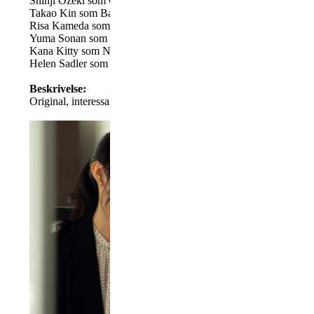
Shinji Ozeki som Casting Director
Takao Kin som Bartender
Risa Kameda som Neighbor Girlfriend
Yuma Sonan som Neighbor Boyfriend
Kana Kitty som Neighbor Business Woman
Helen Sadler som Sonia
Beskrivelse:
Original, interessant og hjertevarm sag fra uventet kant.