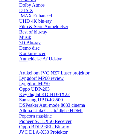
Dolby Atmos
DTS:X
IMAX Enhanced
UHD 4K blu-ray
Film & Serie Anmeldelser
Best of blu-ray
Musik
3D Blu-ray
Demo disc
Konkurrencer
Anmeldelse Af Udstyr
Artikel om JVC NZ7 Laser projektor
Lyngdorf MP60 review
Lyngdorf MP50
Oppo UDP-203
Key digital KD-HDFIX22
Samsung UBD-K8500
DSPeaker Anti-mode 8033 cinema
Atlona LinkcCast trådløse HDMI
Popcorn maskine
Pioneer SC-LX56 Receiver
Oppo BDP-93EU Blu-ray
JVC DLA-X30 Projektor