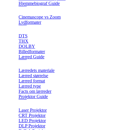
Hjemmebiograf Guide
Cinemascope vs Zoom
Lydformater
DTS
THX
DOLBY
Billedformater
Lærred Guide
Lærredets materiale
Lærred størrelse
Lærred format
Lærred type
Facts om lærreder
Projektor Guide
Laser Projektor
CRT Projektor
LED Projektor
DLP Projektor