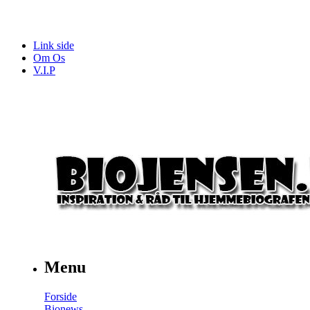
Link side
Om Os
V.I.P
Menu
Forside
Bionews