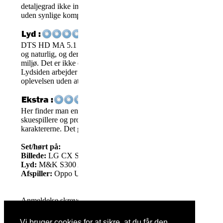
detaljegrad ikke imponerer voldsomt, er det en æstetisk gennemf
uden synlige kompressions problemer.
DTS HD MA 5.1 sporet er veludført og præcist i sin prioritering
og naturlig, og der er en fin, diskret brug af surround kanalerne 
miljø. Det er ikke et aggressivt eller vildt dynamisk mix, men d
Lydsiden arbejder for filmen og ikke omvendt. Et solidt lydspor, 
oplevelsen uden at gøre opmærksom på sig selv.
En positiv overraskelse på den no
Her finder man en velproduceret baggrunds feature, hvor både in
skuespillere og produktionsteam giver indsigt i idéen bag filmen
karaktererne. Det gjorde oplevelsen rigere!
Set/hørt på:
Billede:
LG CX Serie 77”
Lyd:
M&K S300 Atmos system, Lyngdorf MP60 processor
Afspiller:
Oppo UDP-205 ,DTS HD MA 5.1
Anmeldelse skrevet maj 2026
Tak til SF Studios / Searchlight Pictures
Vi bruger cookies for at sikre, at du får den